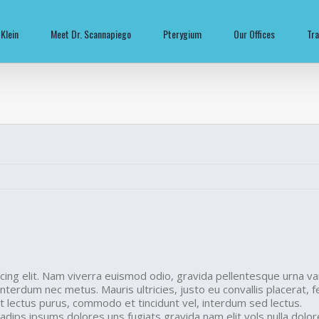
 Klein
Meet Dr. Scannapiego
Pterygium
Our Offices
Tra
cing elit. Nam viverra euismod odio, gravida pellentesque urna va
 interdum nec metus. Mauris ultricies, justo eu convallis placerat, fe
 Ut lectus purus, commodo et tincidunt vel, interdum sed lectus.
adips ipsums dolores uns fugiats gravida nam elit vols nulla dolo