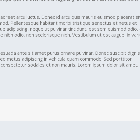
laoreet arcu luctus. Donec id arcu quis mauris euismod placerat s
smod. Pellentesque habitant morbi tristique senectus et netus et
e adipiscing, neque ut pulvinar tincidunt, est sem euismod odio,
tae nibh odio, non scelerisque nibh. Vestibulum ut est augue, in var
lesuada ante sit amet purus ornare pulvinar. Donec suscipit digni
ed metus adipiscing in vehicula quam commodo. Sed porttitor
 consectetur sodales et non mauris. Lorem ipsum dolor sit amet,