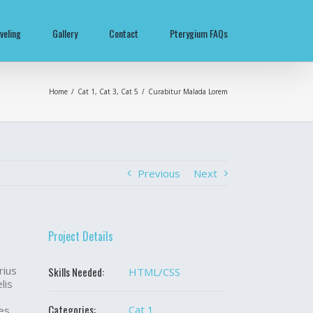
veling
Gallery
Contact
Pterygium FAQs
Home
/
Cat 1
,
Cat 3
,
Cat 5
/
Curabitur Malada Lorem
Previous
Next
Project Details
rius
Skills Needed:
HTML/CSS
lis
Categories:
Cat 1
res