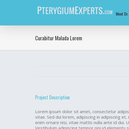
Skip
to
content
Meet Dr.
Curabitur Malada Lorem
Project Description
Lorem ipsum dolor sit amet, consectetur adipis
vitae. Sed dui lorem, adipiscing in adipiscing et,
enim ornare nisi, vitae mattis nulla ante id dui.
Vestibulum adipiscing tempor nisi id elementu s