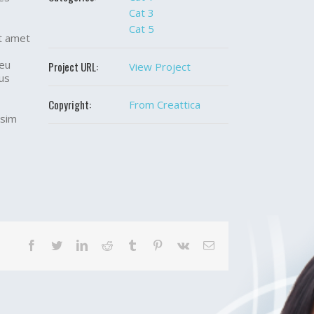
Cat 3
Cat 5
it amet
 eu
Project URL:
View Project
ius
Copyright:
From Creattica
ssim
Facebook
Twitter
LinkedIn
Reddit
Tumblr
Pinterest
Vk
Email